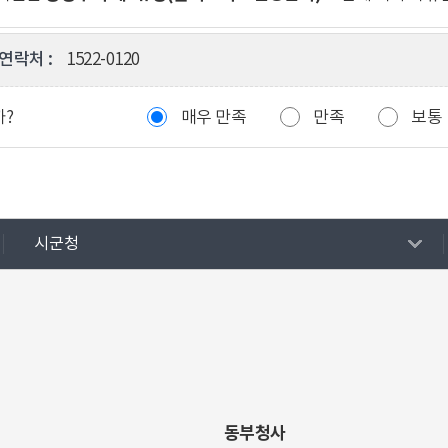
연락처 :
1522-0120
까?
매우 만족
만족
보통
시군청
동부청사