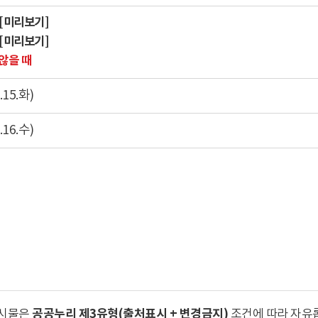
[미리보기]
[미리보기]
않을 때
5.화)
6.수)
공공누리 제3유형(출처표시 + 변경금지)
게시물은
조건에 따라 자유