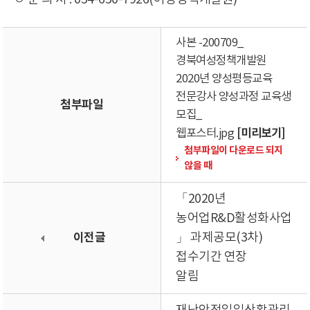
사본 -200709_
경북여성정책개발원
2020년 양성평등교육
전문강사 양성과정 교육생
첨부파일
모집_
[미리보기]
웹포스터.jpg
첨부파일이 다운로드 되지
않을 때
「2020년
농어업R&D활성화사업
이전글
」 과제공모(3차)
접수기간 연장
알림