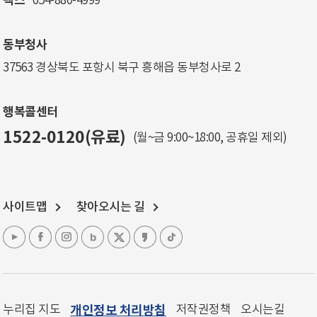
팩스
054-880-4999
동부청사
37563 경상북도 포항시 북구 흥해읍 동부청사로 2
행복콜센터
1522-0120(유료)
(월~금 9:00~18:00, 공휴일 제외)
사이트맵
찾아오시는 길
누리집 지도
개인정보 처리방침
저작권정책
오시는길