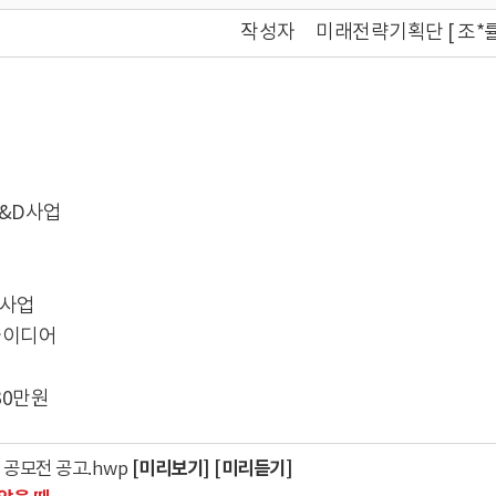
작성자
미래전략기획단 [ 조*률 ☎
R&D사업
치사업
아이디어
 30만원
[미리보기]
[미리듣기]
 공모전 공고.hwp