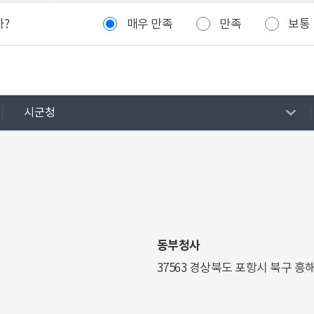
까?
매우 만족
만족
보통
시군청
동부청사
37563 경상북도 포항시 북구 흥