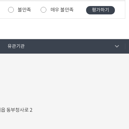
불만족
매우 불만족
유관기관
해읍 동부청사로 2