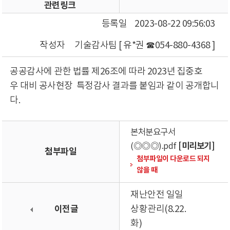
관련링크
등록일
2023-08-22 09:56:03
작성자
기술감사팀 [ 유*권 ☎054-880-4368 ]
공공감사에 관한 법률 제26조에 따라 2023년 집중호
우 대비 공사현장 특정감사 결과를 붙임과 같이 공개합니
다.
본처분요구서
[미리보기]
(◎◎◎).pdf
첨부파일
첨부파일이 다운로드 되지
않을 때
재난안전 일일
이전글
상황관리(8.22.
화)