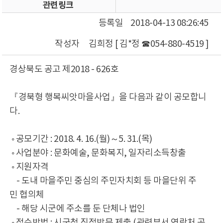
관련링크
등록일
2018-04-13 08:26:45
작성자
김희정 [ 김*정 ☎054-880-4519 ]
경상북도 공고 제2018 - 626호
『경북형 행복씨앗마을사업』을 다음과 같이 공모합니
다.
◦ 공모기간 : 2018. 4. 16.(월)～5. 31.(목)
◦ 사업분야 : 문화예술, 문화복지, 일자리소득창출
◦ 지원자격
- 도내 마을주민 중심의 주민자치회 등 마을단위 주
민 협의체
- 해당 시군에 주소를 둔 단체나 법인
◦ 접수방법 : 시군청 직접방문 제출 (관련부서 연락처 공