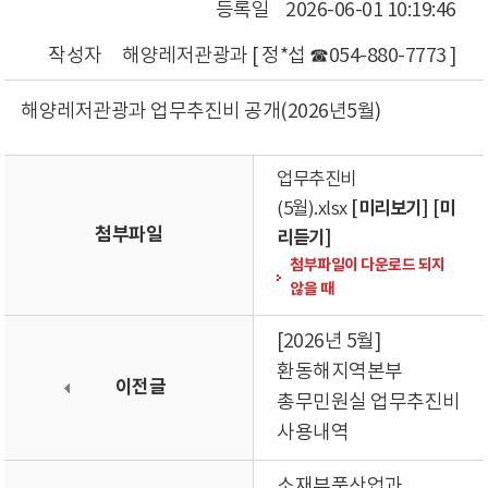
등록일
2026-06-01 10:19:46
작성자
해양레저관광과 [ 정*섭 ☎054-880-7773 ]
해양레저관광과 업무추진비 공개(2026년5월)
업무추진비
[미리보기]
[미
(5월).xlsx
첨부파일
리듣기]
첨부파일이 다운로드 되지
않을 때
[2026년 5월]
환동해지역본부
이전글
총무민원실 업무추진비
사용내역
소재부품산업과