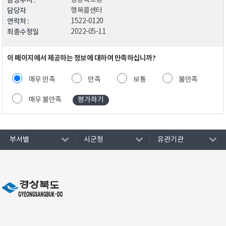
담당부서 :
경상북도청
담당자
행복콜센터
연락처 :
1522-0120
최종수정일
2022-05-11
이 페이지에서 제공하는 정보에 대하여 만족하십니까?
매우 만족
만족
보통
불만족
매우 불만족
부서별
시군청
유관기관