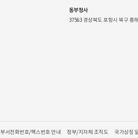
동부청사
37563 경상북도 포항시 북구 흥
부서전화번호/팩스번호 안내
정부/지자체 조직도
국가상징 