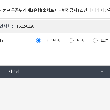
공공누리 제3유형(출처표시 + 변경금지)
게시물은
조건에 따라 자유
연락처 :
1522-0120
까?
매우 만족
만족
보통
시군청