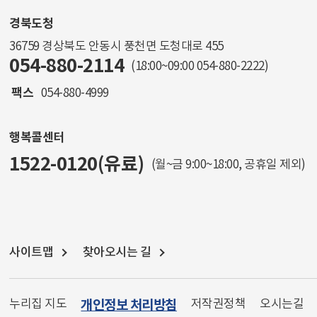
경북도청
36759 경상북도 안동시 풍천면 도청대로 455
054-880-2114
(18:00~09:00
054-880-2222
)
팩스
054-880-4999
행복콜센터
1522-0120(유료)
(월~금 9:00~18:00, 공휴일 제외)
사이트맵
찾아오시는 길
누리집 지도
개인정보 처리방침
저작권정책
오시는길