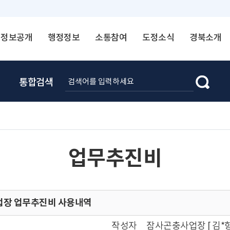
정보공개
행정정보
소통참여
도정소식
경북소개
통합검색
업무추진비
사업장 업무추진비 사용내역
작성자
잠사곤충사업장 [ 김*향 ☎