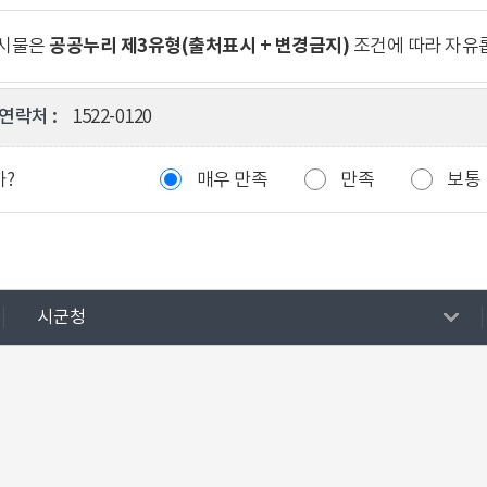
공공누리 제3유형(출처표시 + 변경금지)
게시물은
조건에 따라 자유
연락처 :
1522-0120
까?
매우 만족
만족
보통
시군청