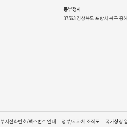
동부청사
37563 경상북도 포항시 북구 흥
부서전화번호/팩스번호 안내
정부/지자체 조직도
국가상징 