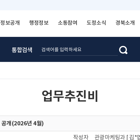
정보공개
행정정보
소통참여
도정소식
경북소개
통합검색
업무추진비
개(2026년 4월)
작성자
관광마케팅과 [ 김*엽 ☎