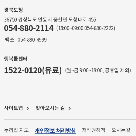
경북도청
36759 경상북도 안동시 풍천면 도청대로 455
054-880-2114
(18:00~09:00
054-880-2222
)
팩스
054-880-4999
행복콜센터
1522-0120(유료)
(월~금 9:00~18:00, 공휴일 제외)
사이트맵
찾아오시는 길
누리집 지도
개인정보 처리방침
저작권정책
오시는길