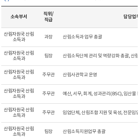
직위/
소속부서
담당업
직급
산림자원국 산림
과장
산림소득과 업무 총괄
소득과
산림자원국 산림
팀장
산림소득단체 관리 및 역량강화 총괄, 산
소득과
산림자원국 산림
주무관
산림사관학교 운영
소득과
산림자원국 산림
주무관
예산, 서무, 회계, 성과관리(BSC), 임산
소득과
산림자원국 산림
주무관
임업단체, 산림조합 지원 및 육성, 전문임
소득과
산림자원국 산림
팀장
산림소득지원업무 총괄
소득과