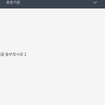
유관기관
해읍 동부청사로 2