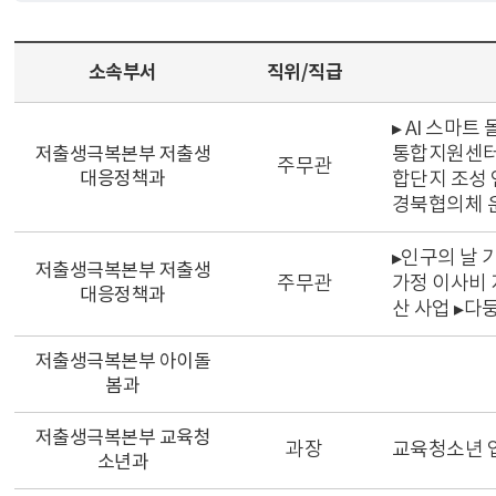
소속부서
직위/직급
▸ AI 스마트
통합지원센터 
저출생극복본부 저출생
주무관
대응정책과
합단지 조성 연
경북협의체 운
▸인구의 날 
저출생극복본부 저출생
주무관
가정 이사비 
대응정책과
산 사업 ▸다
저출생극복본부 아이돌
봄과
저출생극복본부 교육청
과장
교육청소년 
소년과