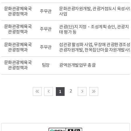
문화관광체육국
문화관광자원개발, 관광거점도시 육성사업,
주무관
관광정책과
사업
문화관광체육국
관광(단)지 지정・조성계획 승인, 관광지 
주무관
관광정책과
태 평가 등
문화관광체육국
섬관광 활성화 사업, 무장애 관광환경조성
주무관
관광정책과
관광자원개발, 한옥집단마을 자원개발사업
문화관광체육국
팀장
광역권개발업무 총괄
관광정책과
2
1