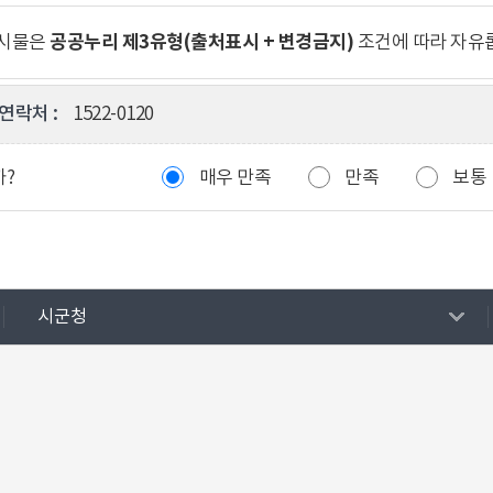
공공누리 제3유형(출처표시 + 변경금지)
게시물은
조건에 따라 자유
연락처 :
1522-0120
까?
매우 만족
만족
보통
시군청