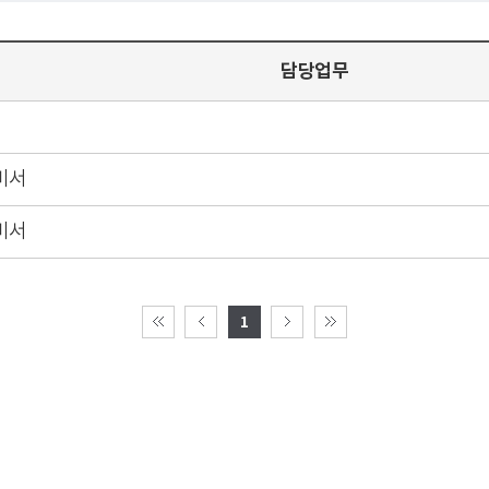
담당업무
비서
비서
1