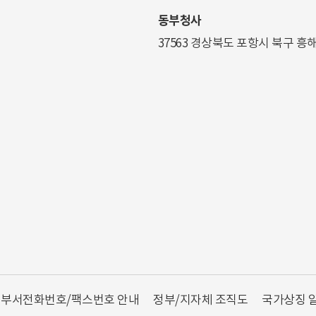
동부청사
37563 경상북도 포항시 북구 흥
부서전화번호/팩스번호 안내
정부/지자체 조직도
국가상징 