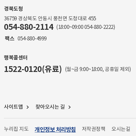
경북도청
36759 경상북도 안동시 풍천면 도청대로 455
054-880-2114
(18:00~09:00
054-880-2222
)
팩스
054-880-4999
행복콜센터
1522-0120(유료)
(월~금 9:00~18:00, 공휴일 제외)
사이트맵
찾아오시는 길
누리집 지도
개인정보 처리방침
저작권정책
오시는길