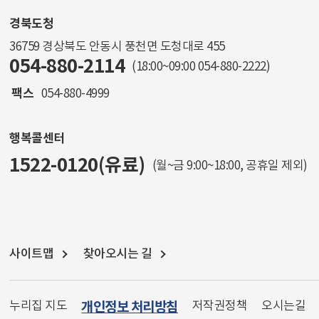
경북도청
36759 경상북도 안동시 풍천면 도청대로 455
054-880-2114
(18:00~09:00
054-880-2222
)
팩스
054-880-4999
행복콜센터
1522-0120(유료)
(월~금 9:00~18:00, 공휴일 제외)
사이트맵
찾아오시는 길
누리집 지도
개인정보 처리방침
저작권정책
오시는길