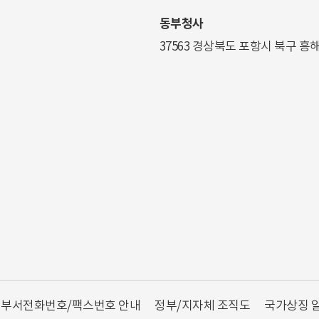
동부청사
37563 경상북도 포항시 북구 흥
부서전화번호/팩스번호 안내
정부/지자체 조직도
국가상징 