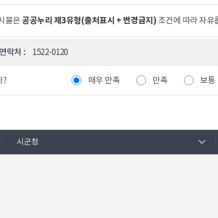
공공누리 제3유형(출처표시 + 변경금지)
게시물은
조건에 따라 자유
연락처 :
1522-0120
까?
매우 만족
만족
보통
시군청