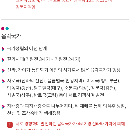
표현하였으며, 전국적으로 중요한 암각화 16곳 중 13곳이
경북지역임
읍락국가
국가성립의 이전 단계
철기시대(기원전 3세기 ~ 기원전 2세기)
신라, 가야가 통합되기 이전의 시기로서 많은 읍락국가가 형성
사로국(신라의 전신), 음즙벌국(안강지역), 이서국(청도부근),
압독국(경산), 달구벌국(대구), 소문국(의성), 감문국(김천),
사벌국(상주), 반로국(고령) 등이 서로 경쟁하며 발전
지배층과 피지배층으로 나누어지며, 벼 재배를 통해 의식주 생활,
천신 및 조상숭배가 행해졌음
서로 경쟁하며 발전하던 읍락국가가 4세기경 신라와 가야에 의해