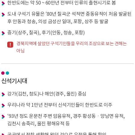
한반도에는 약 50 ~ 60만년 전부터 인류의 출현시기로 봄
도내 구석기 유물은 '80년 칠곡군 석적면 중동유적이 처음 발굴된
후 안동과 청송, 의성 금성산 일대, 포항, 상주 등 발굴
중기(상주, 칠곡), 후기(안동, 청송, 포항)
경북지역에 살았던 구석기인들을 우리의 조상으로 보는 견해는
아님
신석기시대
강가(김천, 청도)나 해안(경주, 울진) 중심
우리나라 약 1만년 전부터 신석기인들이 한반도로 이주
'93년 청도 운문천 주변 암음유적, 경주 황성동ㆍ양남면 유적,
김천시 송죽리, 울진 평해유적 등