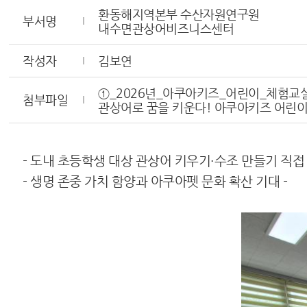
환동해지역본부 수산자원연구원
부서명
내수면관상어비즈니스센터
작성자
김보연
①_2026년_아쿠아키즈_어린이_체험교실(
첨부파일
관상어로 꿈을 키운다! 아쿠아키즈 어린이
- 도내 초등학생 대상 관상어 키우기·수조 만들기 직접 
- 생명 존중 가치 함양과 아쿠아펫 문화 확산 기대 -