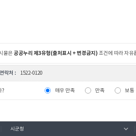
공공누리 제3유형(출처표시 + 변경금지)
게시물은
조건에 따라 자유
연락처 :
1522-0120
까?
매우 만족
만족
보통
시군청