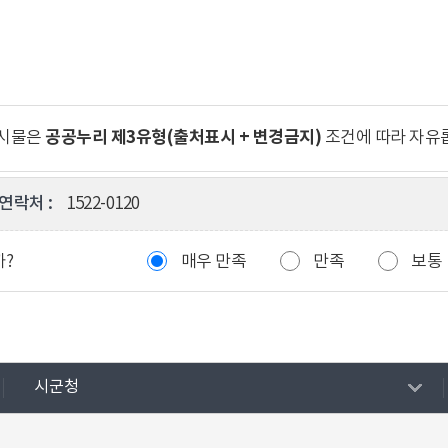
공공누리 제3유형(출처표시 + 변경금지)
게시물은
조건에 따라 자유
연락처 :
1522-0120
까?
매우 만족
만족
보통
시군청