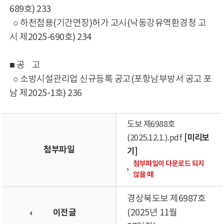
689호) 233
○ 하천점용(기간연장)허가 고시(낙동강유역환경청 고
시 제2025-690호) 234
■ 공 고
○ 소방시설관리업 신규등록 공고(포항남부방서 공고 포
남 제2025-1호) 236
도보 제6988호
[미리보
(2025.12.1.).pdf
첨부파일
기]
첨부파일이 다운로드 되지
않을 때
경상북도보 제6987호
이전글
(2025년 11월