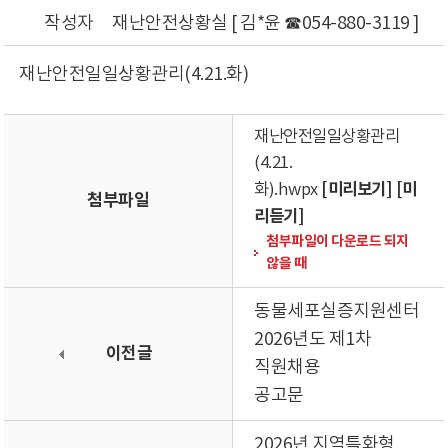
작성자
재난안전상황실 [ 김*윤 ☎054-880-3119 ]
재난안전일일상황관리(4.21.화)
재난안전일일상황관리
(4.21.
[미리보기]
[미
화).hwpx
첨부파일
리듣기]
첨부파일이 다운로드 되지
않을 때
동물세포실증지원센터
2026년도 제1차
이전글
직원채용
공고문
2026년 지역특화형