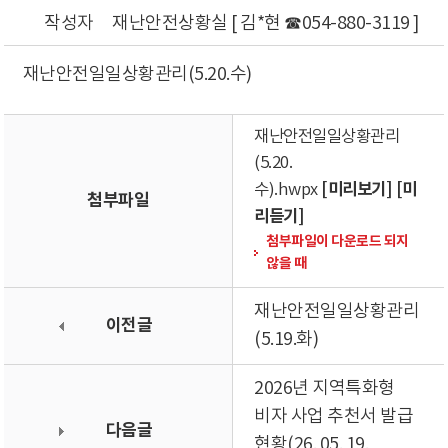
작성자
재난안전상황실 [ 김*현 ☎054-880-3119 ]
재난안전일일상황관리(5.20.수)
재난안전일일상황관리
(5.20.
[미리보기]
[미
수).hwpx
첨부파일
리듣기]
첨부파일이 다운로드 되지
않을 때
재난안전일일상황관리
이전글
(5.19.화)
2026년 지역특화형
비자 사업 추천서 발급
다음글
현황(26. 05. 19.