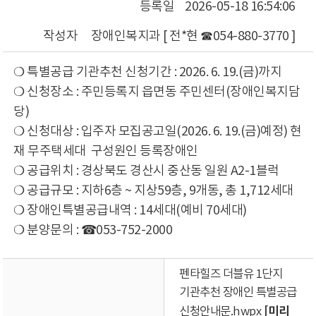
등록일
2026-05-18 16:54:06
작성자
장애인복지과 [ 전*현 ☎054-880-3770 ]
❍ 특별공급 기관추천 신청기간 : 2026. 6. 19.(금)까지
❍ 신청장소 : 주민등록지 읍면동 주민센터(장애인복지담
당)
❍ 신청대상 : 입주자 모집공고일(2026. 6. 19.(금)예정) 현
재 무주택세대 구성원인 등록장애인
❍ 공급위치 : 경상북도 경산시 중산동 일원 A2-1블럭
❍ 공급규모 : 지하6층 ~ 지상59층, 9개동, 총 1,712세대
❍ 장애인특별공급내역 : 14세대(예비 70세대)
❍ 분양문의 : ☎053-752-2000
펜타힐즈 더블유 1단지
기관추천 장애인 특별공급
[미리
신청안내문.hwpx