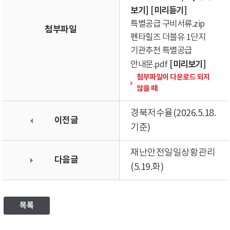
보기]
[미리듣기]
특별공급 구비서류.zip
첨부파일
펜타힐즈 더블유 1단지
기관추천 특별공급
[미리보기]
안내문.pdf
첨부파일이 다운로드 되지
않을 때
경북저수율(2026.5.18.
이전글
기준)
재난안전일일상황관리
다음글
(5.19.화)
목록