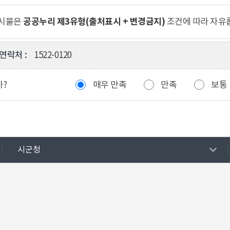
공공누리 제3유형(출처표시 + 변경금지)
게시물은
조건에 따라 자유
연락처 :
1522-0120
까?
매우 만족
만족
보통
시군청