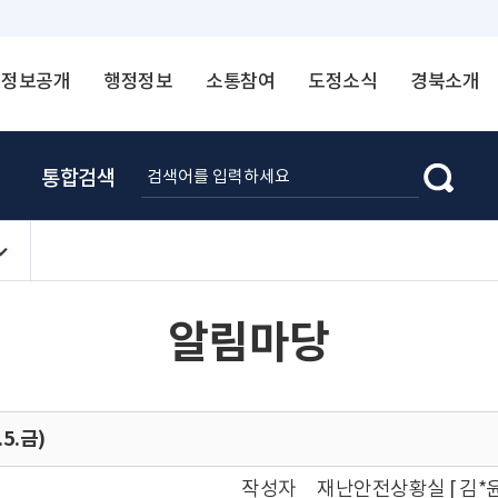
정보공개
행정정보
소통참여
도정소식
경북소개
통합검색
알림마당
5.금)
작성자
재난안전상황실 [ 김*윤 ☎