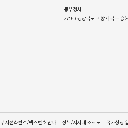
동부청사
37563 경상북도 포항시 북구 흥
부서전화번호/팩스번호 안내
정부/지자체 조직도
국가상징 