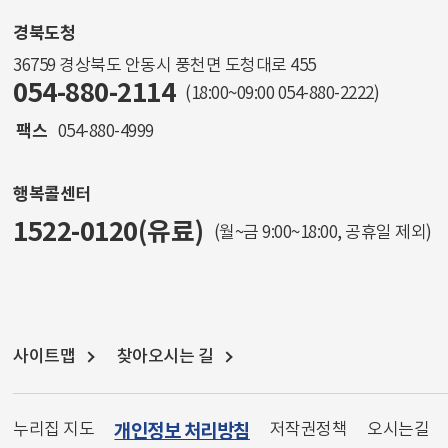
경북도청
36759 경상북도 안동시 풍천면 도청대로 455
054-880-2114
(18:00~09:00
054-880-2222
)
팩스
054-880-4999
행복콜센터
1522-0120(유료)
(월~금 9:00~18:00, 공휴일 제외)
사이트맵
찾아오시는 길
누리집 지도
개인정보 처리방침
저작권정책
오시는길