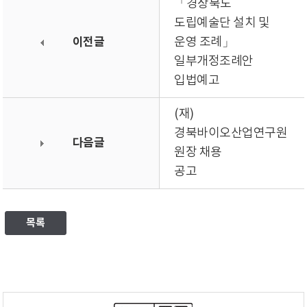
「경상북도
도립예술단 설치 및
이전글
운영 조례」
일부개정조례안
입법예고
(재)
경북바이오산업연구원
다음글
원장 채용
공고
목록