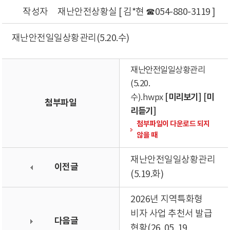
작성자
재난안전상황실 [ 김*현 ☎054-880-3119 ]
재난안전일일상황관리(5.20.수)
재난안전일일상황관리
(5.20.
[미리보기]
[미
수).hwpx
첨부파일
리듣기]
첨부파일이 다운로드 되지
않을 때
재난안전일일상황관리
이전글
(5.19.화)
2026년 지역특화형
비자 사업 추천서 발급
다음글
현황(26. 05. 19.