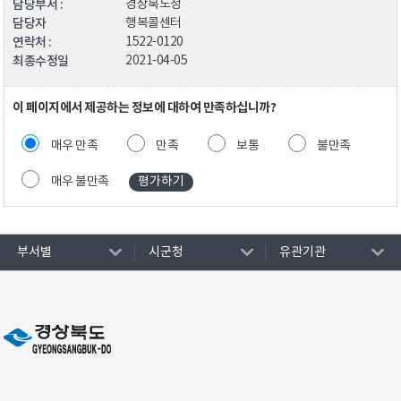
담당부서 :
경상북도청
담당자
행복콜센터
연락처 :
1522-0120
최종수정일
2021-04-05
이 페이지에서 제공하는 정보에 대하여 만족하십니까?
매우 만족
만족
보통
불만족
매우 불만족
부서별
시군청
유관기관