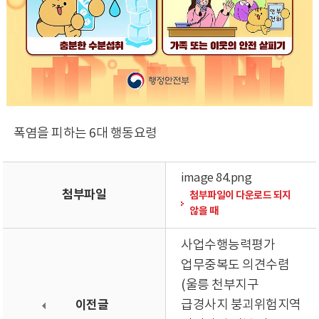
폭염을 피하는 6대 행동요령
image 84.png
첨부파일
첨부파일이 다운로드 되지
않을 때
사업수행능력평가
업무중복도 의견수렴
(울릉 천부지구
이전글
급경사지 붕괴위험지역