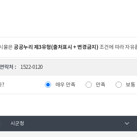
공공누리 제3유형(출처표시 + 변경금지)
게시물은
조건에 따라 자유
연락처 :
1522-0120
까?
매우 만족
만족
보통
시군청