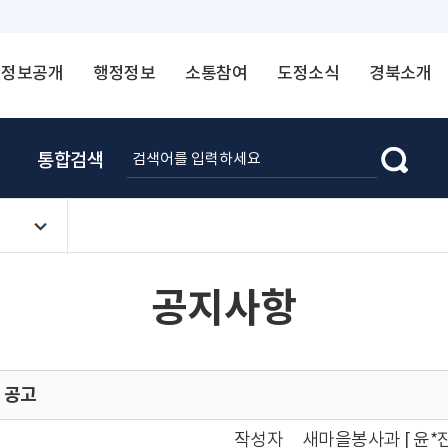
정보공개
행정정보
소통참여
도정소식
경북소개
통합검색
공지사항
 공고
작성자
새마을봉사과 [ 윤*진 ☎