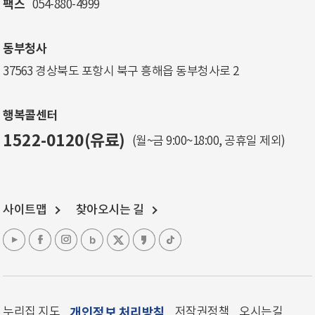
팩스
054-880-4999
동부청사
37563 경상북도 포항시 북구 흥해읍 동부청사로 2
행복콜센터
1522-0120(유료)
(월~금 9:00~18:00, 공휴일 제외)
사이트맵
찾아오시는 길
누리집 지도
개인정보 처리방침
저작권정책
오시는길