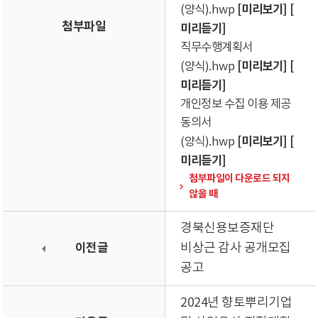
[미리보기]
[
(양식).hwp
첨부파일
미리듣기]
직무수행계획서
[미리보기]
[
(양식).hwp
미리듣기]
개인정보 수집 이용 제공
동의서
[미리보기]
[
(양식).hwp
미리듣기]
첨부파일이 다운로드 되지
않을 때
경북신용보증재단
이전글
비상근 감사 공개모집
공고
2024년 향토뿌리기업