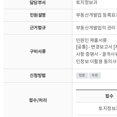
담당부서
토지정보과
민원설명
부동산개발업 등록요건
근거법규
부동산개발업의 관리 및
민원인 제출서류
[공통] - 변경보고서 
구비서류
사항 증명서 - 결격사유
인정보 이활용 동의서 
신청방법
방문
우편
접수
접수/처리
토지정보