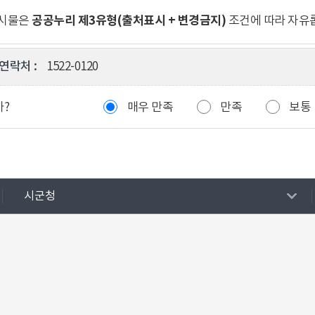
공공누리 제3유형(출처표시 + 변경금지)
게시물은
조건에 따라 자유
연락처 :
1522-0120
까?
매우 만족
만족
보통
시군청