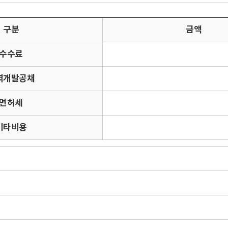
구분
금액
수수료
역개발공채
면허세
기타비용