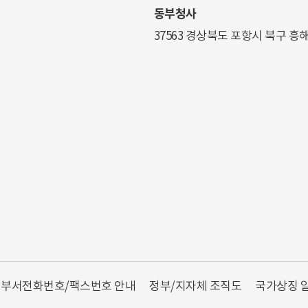
동부청사
37563 경상북도 포항시 북구 흥
부서전화번호/팩스번호 안내
정부/지자체 조직도
국가상징 