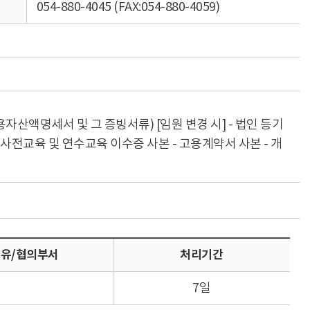
054-880-4045 (FAX:054-880-4059)
용자산액명세서 및 그 증빙서류) [임원 변경 시] - 법인 등기
- 사전교육 및 연수교육 이수증 사본 - 고용계약서 사본 - 개
유/협의부서
처리기간
7일