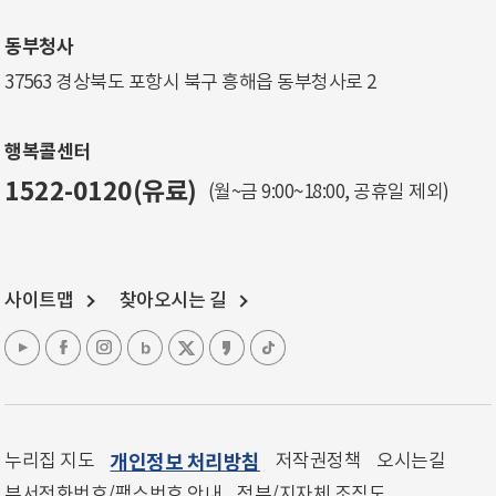
동부청사
37563 경상북도 포항시 북구 흥해읍 동부청사로 2
행복콜센터
1522-0120(유료)
(월~금 9:00~18:00, 공휴일 제외)
사이트맵
찾아오시는 길
누리집 지도
개인정보 처리방침
저작권정책
오시는길
부서전화번호/팩스번호 안내
정부/지자체 조직도