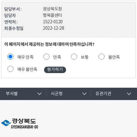
담당부서 :
경상북도청
담당자
행복콜센터
연락처 :
1522-0120
최종수정일
2022-12-28
이 페이지에서 제공하는 정보에 대하여 만족하십니까?
매우 만족
만족
보통
불만족
매우 불만족
부서별
시군청
유관기관