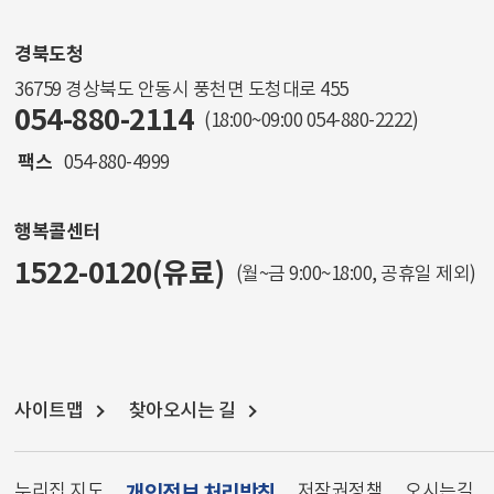
경북도청
36759 경상북도 안동시 풍천면 도청대로 455
054-880-2114
(18:00~09:00
054-880-2222
)
팩스
054-880-4999
행복콜센터
1522-0120(유료)
(월~금 9:00~18:00, 공휴일 제외)
사이트맵
찾아오시는 길
누리집 지도
개인정보 처리방침
저작권정책
오시는길