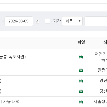
-
기간
파일
어업기
울릉·독도지원)
독
관광
)
경
)
경
비 사용 내역
저출생