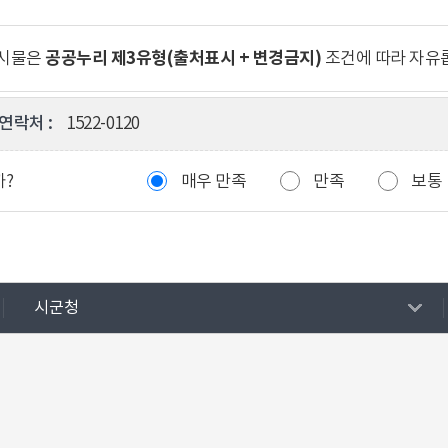
공공누리 제3유형(출처표시 + 변경금지)
게시물은
조건에 따라 자유
연락처 :
1522-0120
까?
매우 만족
만족
보통
시군청