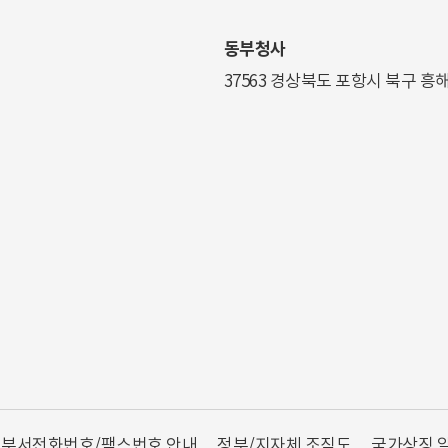
동부청사
37563 경상북도 포항시 북구 흥
부서전화번호/팩스번호 안내
정부/지자체 조직도
국가상징 