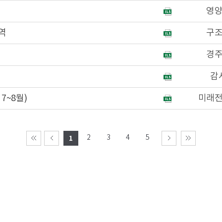
영
역
구
경
감
7~8월)
미래
2
3
4
5
1