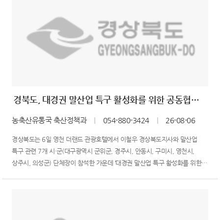
경북도, 대경권 말산업 특구 활성화를 위한 공동협력 MOU 체결
농축산유통국 축산정책과
｜
054-880-3424
｜
26-08-06
경상북도는 6일 영천 더랜드 관광호텔에서 이철우 경상북도지사와 말산업
특구 관련 7개 시·군(대구광역시 군위군, 경주시, 안동시, 구미시, 영천시,
상주시, 의성군) 단체장이 참석한 가운데 ‘대경권 말산업 특구 활성화를 위한
공동협력 업무협약(MOU)’을 체결했다.이번 협약은 오는 9월 ‘렛츠런파크
영천’ 개장을 계기로 대구·경북 말산업 특구의 지속 가능한 발전 방안을
모색하고, 향후 추진될 수도권 공공기관 이전 대...