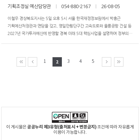
기획조정실 예산담당관
｜
054-880-2167
｜
26-08-05
이철우 경상북도지사는 5일 오후 5시 서울 한국재정정보원에서 박홍근
기획예산처장관과 면담을 갖고, 영일만횡단구간 고속도로와 울릉공항 건설 등
2027년 국가투자예산에 반영할 경북 미래 5대 핵심사업을 설명하며 정부의
적극적인 국비 지원을 건의했다.이번 건의는 경북의 미래 성장동력과
국가균형발전을 견인할 5대 핵심사업을 중심으로 이뤄졌다. 건의사업은 ▲
영일만횡단구간 고속도로 ▲ 울릉공항 건설 ▲ 식품 스마트...
1
3
4
5
2
공공누리 제3유형(출처표시 + 변경금지)
이 게시물은
조건에 따라 자유롭게
이용이 가능합니다.