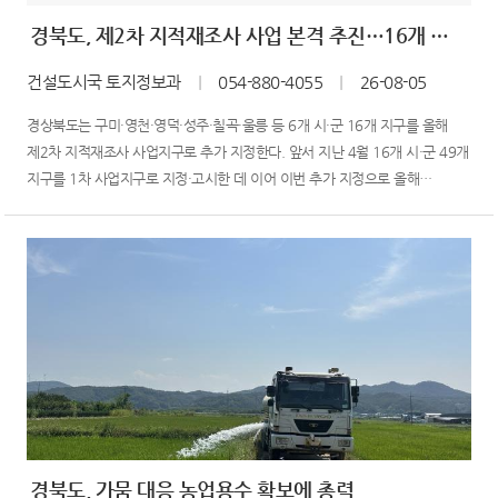
경북도, 제2차 지적재조사 사업 본격 추진…16개 사업지구 추가 지정
건설도시국 토지정보과
｜
054-880-4055
｜
26-08-05
경상북도는 구미·영천·영덕·성주·칠곡·울릉 등 6개 시·군 16개 지구를 올해
제2차 지적재조사 사업지구로 추가 지정한다. 앞서 지난 4월 16개 시·군 49개
지구를 1차 사업지구로 지정·고시한 데 이어 이번 추가 지정으로 올해
경북도의 지적재조사사업 대상은 총 65개 지구 1만 6,950필지로 확대됐다.
이에 따라 2년간 추진되는 지적재조사사업도 본격적으로 속도를 낼
전망이다현재 추진 중인 지적재조사사업은 일제 강점...
경북도, 가뭄 대응 농업용수 확보에 총력