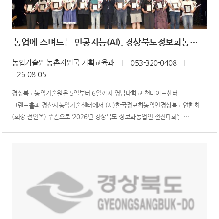
농업에 스며드는 인공지능(AI), 경상북도정보화농업인이 이끈다
농업기술원 농촌지원국 기획교육과
｜
053-320-0408
｜
26-08-05
경상북도농업기술원은 5일부터 6일까지 영남대학교 천마아트센터
그랜드홀과 경산시농업기술센터에서 (사)한국정보화농업인경상북도연합회
(회장 전인옥) 주관으로 ‘2026년 경상북도 정보화농업인 전진대회’를
개최했다.‘농업에 스며드는 인공지능(AI), 인공지능(AI) 농업의 시작
경북정농!’이라는 주제로 열리는 이번 대회에는 황명석 경북도 행정부지사를
비롯한 관계관과 도내 정보화농업인 등 450여 명이 참석했다.이번 대...