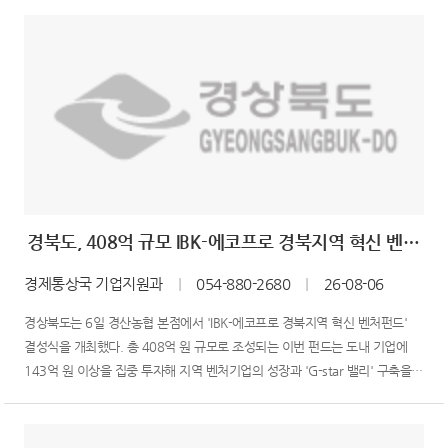
계획이다.이번 용역은 지난 6월 29일 시작해 오는 2029년 6월까지 추진된다.
총 31억 원의 사업비를 투입해 도내 22개 시·...
경북도, 408억 규모 IBK-에코프로 경북지역 혁신 벤처펀드 출범
경제통상국 기업지원과
｜
054-880-2680
｜
26-08-06
경상북도는 6일 경산농협 본점에서 'IBK-에코프로 경북지역 혁신 벤처펀드'
결성식을 개최했다. 총 408억 원 규모로 조성되는 이번 펀드는 도내 기업에
143억 원 이상을 집중 투자해 지역 벤처기업의 성장과 'G-star 밸리' 구축을
뒷받침할 계획이다.이날 결성식에는 이철우 경상북도지사, 목승환
중소벤처기업부 실장, 조현일 경산시장과 IBK기업은행, IBK자산운용,
에코프로파트너스 관계자 등 50여 명이 참석했다.이번 펀드는 ...