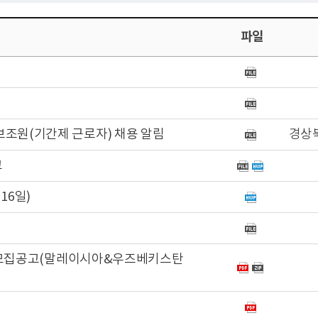
파일
조원(기간제 근로자) 채용 알림
경상
고
16일)
업 모집공고(말레이시아&우즈베키스탄