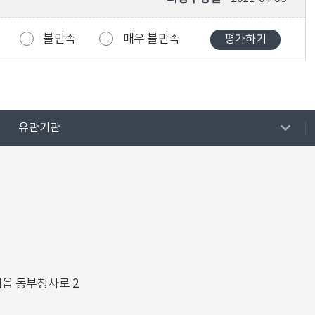
불만족
매우 불만족
유관기관
해읍 동부청사로 2