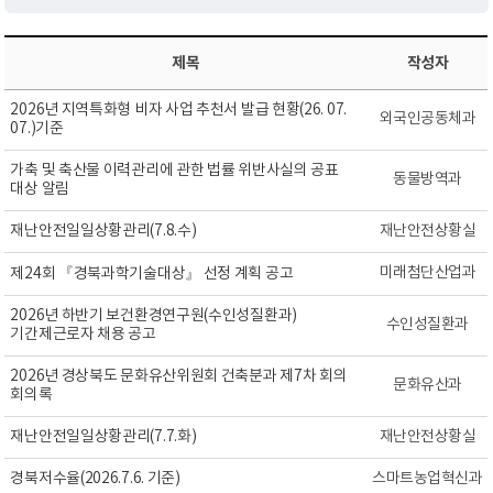
제목
작성자
2026년 지역특화형 비자 사업 추천서 발급 현황(26. 07.
외국인공동체과
07.)기준
가축 및 축산물 이력관리에 관한 법률 위반사실의 공표
동물방역과
대상 알림
재난안전일일상황관리(7.8.수)
재난안전상황실
미래첨단산업과
제24회 『경북과학기술대상』 선정 계획 공고
2026년 하반기 보건환경연구원(수인성질환과)
수인성질환과
기간제근로자 채용 공고
2026년 경상북도 문화유산위원회 건축분과 제7차 회의
문화유산과
회의록
재난안전일일상황관리(7.7.화)
재난안전상황실
경북저수율(2026.7.6. 기준)
스마트농업혁신과