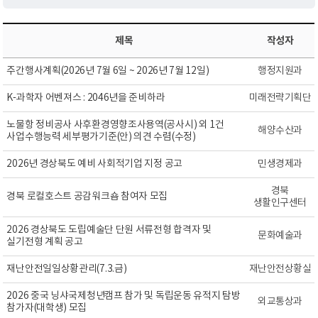
제목
작성자
주간행사계획(2026년 7월 6일 ~ 2026년 7월 12일)
행정지원과
K-과학자 어벤져스 : 2046년을 준비하라
미래전략기획단
노물항 정비공사 사후환경영향조사용역(공사시) 외 1건
해양수산과
사업수행능력 세부평가기준(안) 의견 수렴(수정)
2026년 경상북도 예비 사회적기업 지정 공고
민생경제과
경북
경북 로컬호스트 공감워크숍 참여자 모집
생활인구센터
2026 경상북도 도립예술단 단원 서류전형 합격자 및
문화예술과
실기전형 계획 공고
재난안전일일상황관리(7.3.금)
재난안전상황실
2026 중국 닝샤국제청년캠프 참가 및 독립운동 유적지 탐방
외교통상과
참가자(대학생) 모집