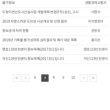
물가정보
생활경제교통과
도청이전신도시건설사업 개발계획 변경(7차) 승인, 고시
서명석
2019 자랑스러운 도민상 시상개요 및 선정 결과
자치행정과
정보공개 처리 현황
권창호
2019년 기록물 평가심의회 심의결과 및 폐기 대상 목록
홍지은
명호119안전센터 정보목록(2017.01) 입니다.
명호119안전센터
자인119안전센터 정보목록(2017.01) 입니다.
자인119안전센터
6
8
9
10
7