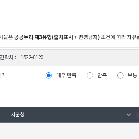
공공누리 제3유형(출처표시 + 변경금지)
게시물은
조건에 따라 자유
연락처 :
1522-0120
까?
매우 만족
만족
보통
시군청