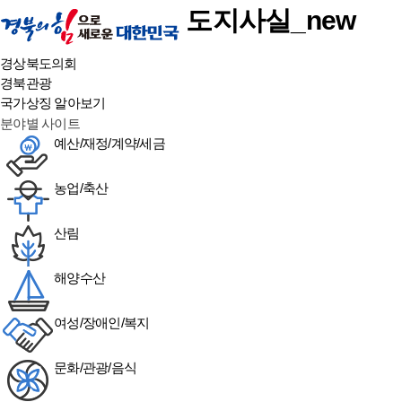
본문 바로가기
도지사실_new
경상북도의회
경북관광
국가상징 알아보기
분야별 사이트
예산/재정/계약/세금
농업/축산
산림
해양수산
여성/장애인/복지
문화/관광/음식