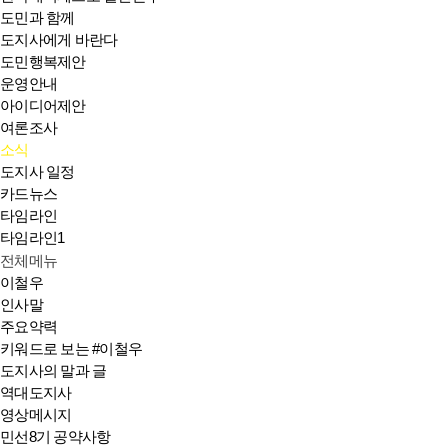
도민과 함께
도지사에게 바란다
도민행복제안
운영안내
아이디어제안
여론조사
소식
도지사 일정
카드뉴스
타임라인
타임라인1
전체메뉴
이철우
인사말
주요약력
키워드로 보는 #이철우
도지사의 말과 글
역대도지사
영상메시지
민선8기 공약사항