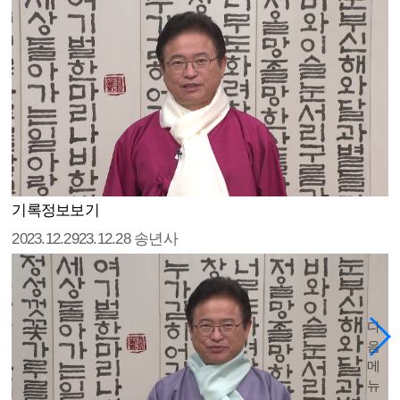
기록정보보기
2023.12.29
23.12.28 송년사
다
음
메
뉴