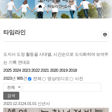
타임라인<소식
타임라인
도지사 도정 활동을 시대별, 시간순으로
도식화하여 보여주
는 기록 연대표
2025
2024
2023
2022
2021
2020
2019
2018
2023
년
905
건
전체
영상/오디오
사진
검색
2023.12.31
24.01.01 신년사