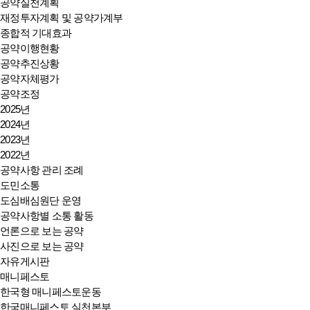
공약실천계획
재정투자계획 및 공약가계부
종합적 기대효과
공약이행현황
공약추진상황
공약자체평가
공약조정
2025년
2024년
2023년
2022년
공약사항 관리 조례
도민소통
도심배심원단 운영
공약사항별 소통 활동
언론으로 보는 공약
사진으로 보는 공약
자유게시판
매니페스토
한국형 매니페스토운동
한국매니페스토 실천본부