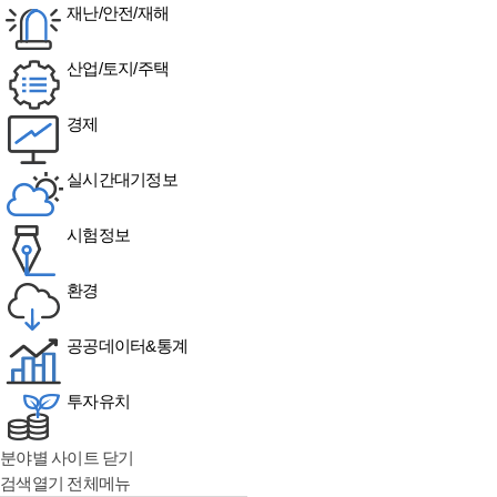
재난/안전/재해
산업/토지/주택
경제
실시간대기정보
시험정보
환경
공공데이터&통계
투자유치
분야별 사이트 닫기
검색열기
전체메뉴