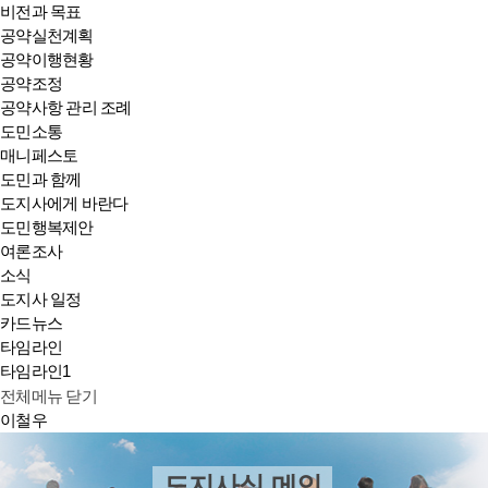
비전과 목표
공약실천계획
공약이행현황
공약조정
공약사항 관리 조례
도민소통
매니페스토
도민과 함께
도지사에게 바란다
도민행복제안
여론조사
소식
도지사 일정
카드뉴스
타임라인
타임라인1
전체메뉴 닫기
이철우
도지사실 메인