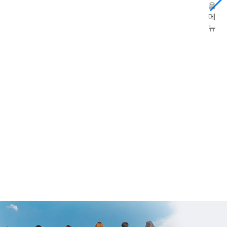
음
메
뉴