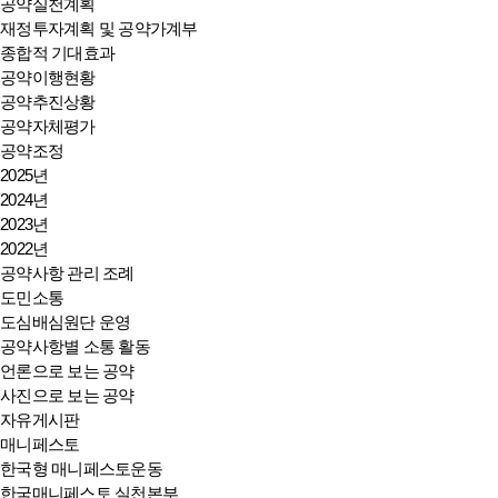
공약실천계획
재정투자계획 및 공약가계부
종합적 기대효과
공약이행현황
공약추진상황
공약자체평가
공약조정
2025년
2024년
2023년
2022년
공약사항 관리 조례
도민소통
도심배심원단 운영
공약사항별 소통 활동
언론으로 보는 공약
사진으로 보는 공약
자유게시판
매니페스토
한국형 매니페스토운동
한국매니페스토 실천본부