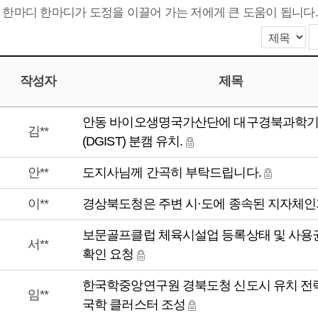
한마디 한마디가 도정을 이끌어 가는 저에게 큰 도움이 됩니다.
작성자
제목
안동 바이오생명국가산단에 대구경북과학
김**
(DGIST) 분캠 유치.
안**
도지사님께 간곡히 부탁드립니다.
이**
경상북도청은 주변 시·도에 종속된 지자체인가?
보문골프클럽 체육시설업 등록상태 및 사용
서**
확인 요청
한국학중앙연구원 경북도청 신도시 유치 전략
임**
국학 클러스터 조성