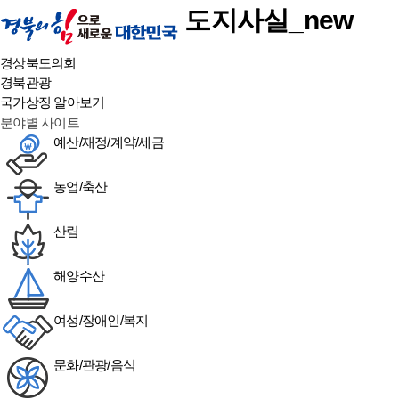
도지사실_new
경상북도의회
경북관광
국가상징 알아보기
분야별 사이트
예산/재정/계약/세금
농업/축산
산림
해양수산
여성/장애인/복지
문화/관광/음식