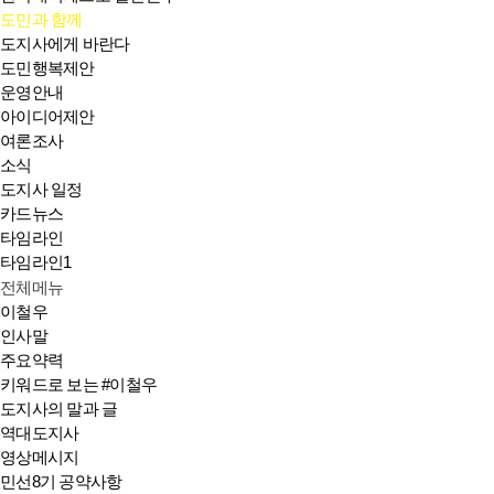
도민과 함께
도지사에게 바란다
도민행복제안
운영안내
아이디어제안
여론조사
소식
도지사 일정
카드뉴스
타임라인
타임라인1
전체메뉴
이철우
인사말
주요약력
키워드로 보는 #이철우
도지사의 말과 글
역대도지사
영상메시지
민선8기 공약사항