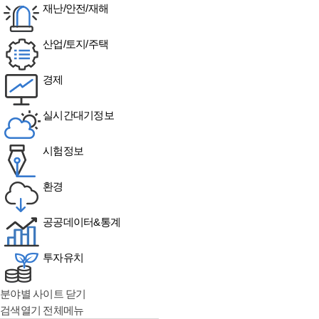
재난/안전/재해
산업/토지/주택
경제
실시간대기정보
시험정보
환경
공공데이터&통계
투자유치
분야별 사이트 닫기
검색열기
전체메뉴