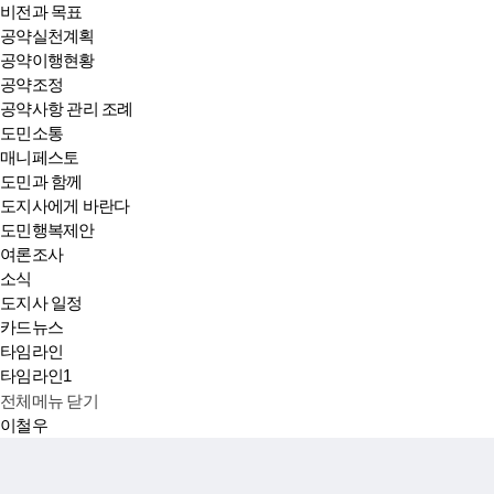
비전과 목표
공약실천계획
공약이행현황
공약조정
공약사항 관리 조례
도민소통
매니페스토
도민과 함께
도지사에게 바란다
도민행복제안
여론조사
소식
도지사 일정
카드뉴스
타임라인
타임라인1
전체메뉴 닫기
이철우