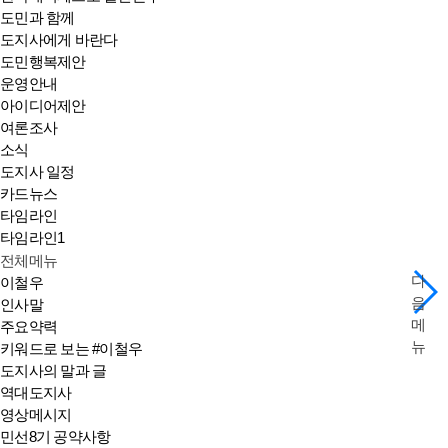
도민과 함께
도지사에게 바란다
도민행복제안
운영안내
아이디어제안
여론조사
소식
도지사 일정
카드뉴스
타임라인
타임라인1
전체메뉴
다
이철우
음
인사말
메
주요약력
뉴
키워드로 보는 #이철우
도지사의 말과 글
역대도지사
영상메시지
민선8기 공약사항