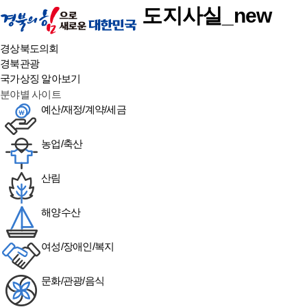
본문 바로가기
도지사실_new
경상북도의회
경북관광
국가상징 알아보기
분야별 사이트
예산/재정/계약/세금
농업/축산
산림
해양수산
여성/장애인/복지
문화/관광/음식