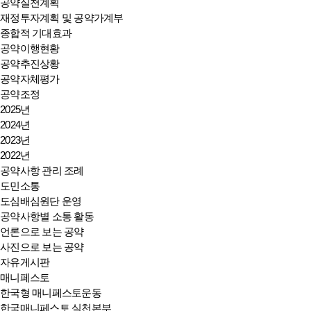
공약실천계획
재정투자계획 및 공약가계부
종합적 기대효과
공약이행현황
공약추진상황
공약자체평가
공약조정
2025년
2024년
2023년
2022년
공약사항 관리 조례
도민소통
도심배심원단 운영
공약사항별 소통 활동
언론으로 보는 공약
사진으로 보는 공약
자유게시판
매니페스토
한국형 매니페스토운동
한국매니페스토 실천본부