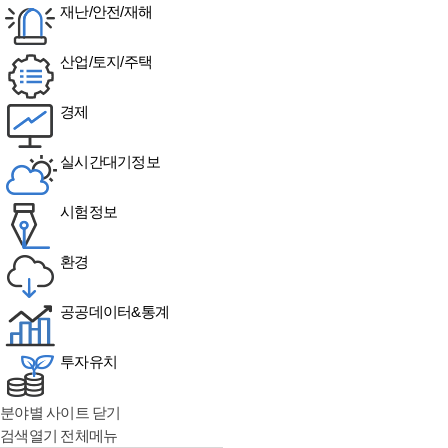
재난/안전/재해
산업/토지/주택
경제
실시간대기정보
시험정보
환경
공공데이터&통계
투자유치
분야별 사이트 닫기
검색열기
전체메뉴