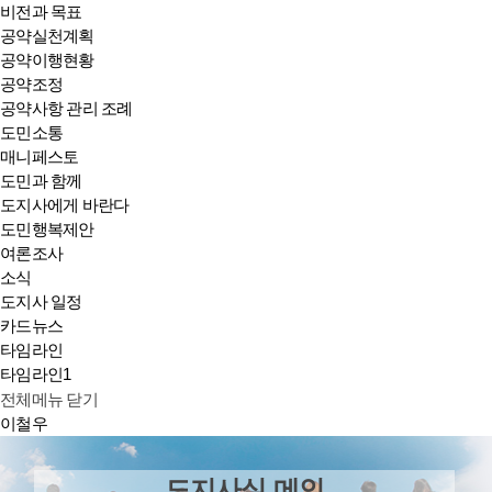
비전과 목표
공약실천계획
공약이행현황
공약조정
공약사항 관리 조례
도민소통
매니페스토
도민과 함께
도지사에게 바란다
도민행복제안
여론조사
소식
도지사 일정
카드뉴스
타임라인
타임라인1
전체메뉴 닫기
이철우
도지사실 메인