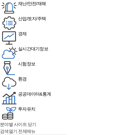
재난/안전/재해
산업/토지/주택
경제
실시간대기정보
시험정보
환경
공공데이터&통계
투자유치
분야별 사이트 닫기
검색열기
전체메뉴