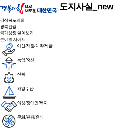
도지사실_new
경상북도의회
경북관광
국가상징 알아보기
분야별 사이트
예산/재정/계약/세금
농업/축산
산림
해양수산
여성/장애인/복지
문화/관광/음식