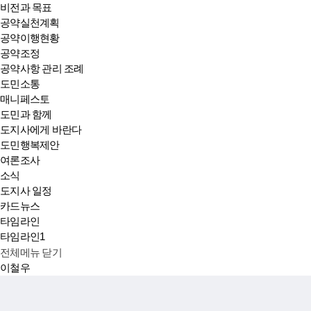
비전과 목표
공약실천계획
공약이행현황
공약조정
공약사항 관리 조례
도민소통
매니페스토
도민과 함께
도지사에게 바란다
도민행복제안
여론조사
소식
도지사 일정
카드뉴스
타임라인
타임라인1
전체메뉴 닫기
이철우