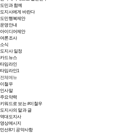
도민과 함께
도지사에게 바란다
도민행복제안
운영안내
아이디어제안
여론조사
소식
도지사 일정
카드뉴스
타임라인
타임라인1
전체메뉴
이철우
인사말
주요약력
키워드로 보는 #이철우
도지사의 말과 글
역대도지사
영상메시지
민선8기 공약사항