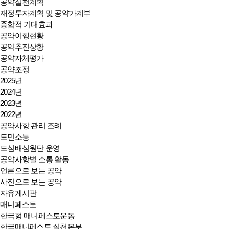
공약실천계획
재정투자계획 및 공약가계부
종합적 기대효과
공약이행현황
공약추진상황
공약자체평가
공약조정
2025년
2024년
2023년
2022년
공약사항 관리 조례
도민소통
도심배심원단 운영
공약사항별 소통 활동
언론으로 보는 공약
사진으로 보는 공약
자유게시판
매니페스토
한국형 매니페스토운동
한국매니페스토 실천본부