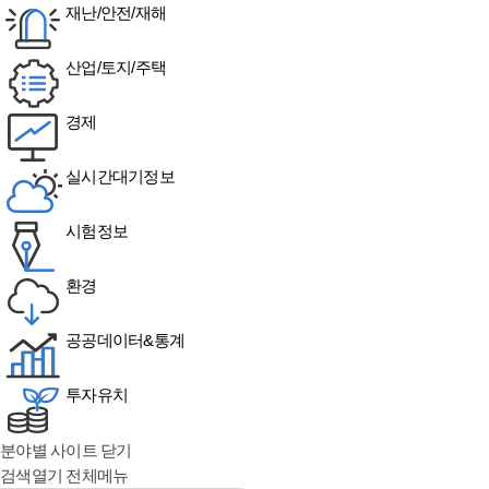
재난/안전/재해
산업/토지/주택
경제
실시간대기정보
시험정보
환경
공공데이터&통계
투자유치
분야별 사이트 닫기
검색열기
전체메뉴