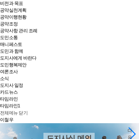
비전과 목표
공약실천계획
공약이행현황
공약조정
공약사항 관리 조례
도민소통
매니페스토
도민과 함께
도지사에게 바란다
도민행복제안
여론조사
소식
도지사 일정
카드뉴스
타임라인
타임라인1
전체메뉴 닫기
이철우
다
도지사실 메인
음