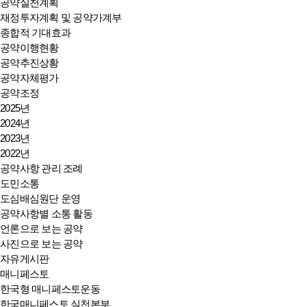
공약실천계획
재정투자계획 및 공약가계부
종합적 기대효과
공약이행현황
공약추진상황
공약자체평가
공약조정
2025년
2024년
2023년
2022년
공약사항 관리 조례
도민소통
도심배심원단 운영
공약사항별 소통 활동
언론으로 보는 공약
사진으로 보는 공약
자유게시판
매니페스토
한국형 매니페스토운동
한국매니페스토 실천본부