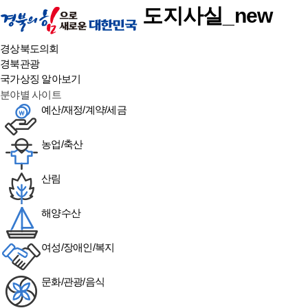
본문 바로가기
도지사실_new
경상북도의회
경북관광
국가상징 알아보기
분야별 사이트
예산/재정/계약/세금
농업/축산
산림
해양수산
여성/장애인/복지
문화/관광/음식