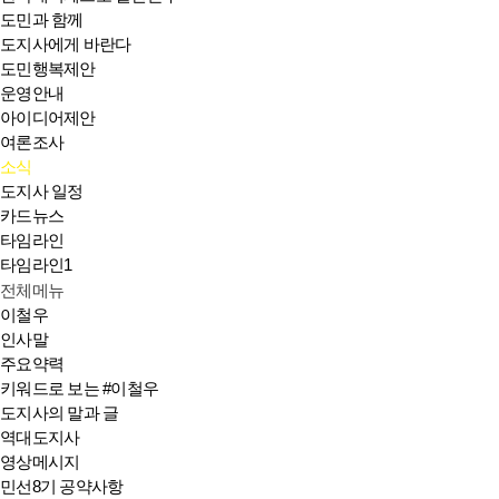
도민과 함께
도지사에게 바란다
도민행복제안
운영안내
아이디어제안
여론조사
소식
도지사 일정
카드뉴스
타임라인
타임라인1
전체메뉴
이철우
인사말
주요약력
키워드로 보는 #이철우
도지사의 말과 글
역대도지사
영상메시지
민선8기 공약사항