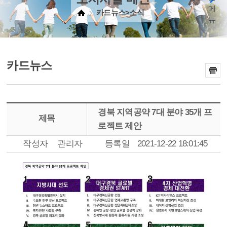
메
카드뉴스>소식
뉴
카드뉴스
경북 지역공약 7대 분야 35개 프
제목
로젝트 제안
작성자
관리자
등록일
2021-12-22 18:01:45