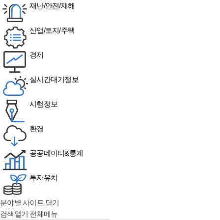
재난/안전/재해
산업/토지/주택
경제
실시간대기정보
시험정보
환경
공공데이터&통계
투자유치
분야별 사이트 닫기
검색열기
전체메뉴