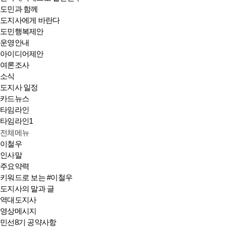
도민과 함께
도지사에게 바란다
도민행복제안
운영안내
아이디어제안
여론조사
소식
도지사 일정
카드뉴스
타임라인
타임라인1
전체메뉴
이철우
인사말
주요약력
키워드로 보는 #이철우
도지사의 말과 글
역대도지사
영상메시지
민선8기 공약사항