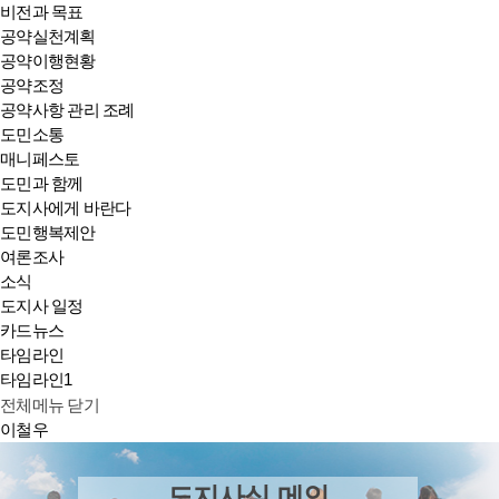
비전과 목표
공약실천계획
공약이행현황
공약조정
공약사항 관리 조례
도민소통
매니페스토
도민과 함께
도지사에게 바란다
도민행복제안
여론조사
소식
도지사 일정
카드뉴스
타임라인
타임라인1
전체메뉴 닫기
이철우
도지사실 메인