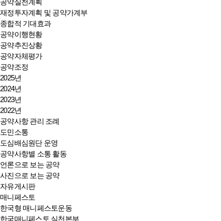
공약실천계획
재정투자계획 및 공약가계부
종합적 기대효과
공약이행현황
공약추진상황
공약자체평가
공약조정
2025년
2024년
2023년
2022년
공약사항 관리 조례
도민소통
도심배심원단 운영
공약사항별 소통 활동
언론으로 보는 공약
사진으로 보는 공약
자유게시판
매니페스토
한국형 매니페스토운동
한국매니페스토 실천본부