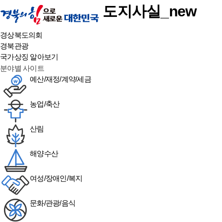
본문 바로가기
도지사실_new
경상북도의회
경북관광
국가상징 알아보기
분야별 사이트
예산/재정/계약/세금
농업/축산
산림
해양수산
여성/장애인/복지
문화/관광/음식