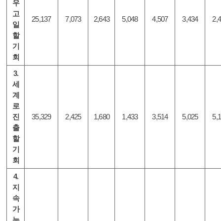
우
고
25,137
7,073
2,643
5,048
4,507
3,434
2,
일
할
기
회
3.
세
계
로
진
35,329
2,425
1,680
1,433
3,514
5,025
5,
출
할
기
회
4.
지
속
가
능