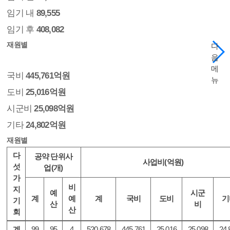
임기 내
89,555
임기 후
408,082
재원별
다
음
메
국비
445,761억원
뉴
도비
25,016억원
시군비
25,098억원
기타
24,802억원
재원별
다
공약 단위사
사업비(억원)
섯
업(개)
가
비
지
예
시군
계
예
계
국비
도비
기
기
산
비
산
회
계
99
95
4
520,678
445,761
25,016
25,098
24,