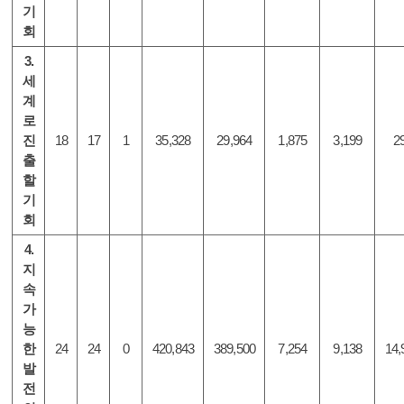
기
회
3.
세
계
로
진
18
17
1
35,328
29,964
1,875
3,199
2
출
할
기
회
4.
지
속
가
능
한
24
24
0
420,843
389,500
7,254
9,138
14,
발
전