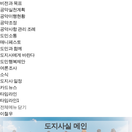
비전과 목표
공약실천계획
공약이행현황
공약조정
공약사항 관리 조례
도민소통
매니페스토
도민과 함께
도지사에게 바란다
도민행복제안
여론조사
소식
도지사 일정
카드뉴스
타임라인
타임라인1
전체메뉴 닫기
이철우
도지사실 메인