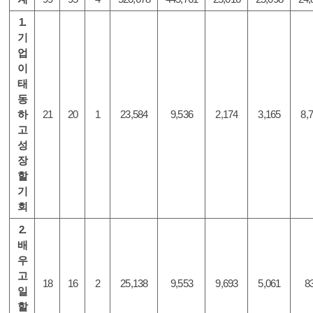
1.
기
업
이
태
동
하
21
20
1
23,584
9,536
2,174
3,165
8,
고
성
장
할
기
회
2.
배
우
고
18
16
2
25,138
9,553
9,693
5,061
8
일
할