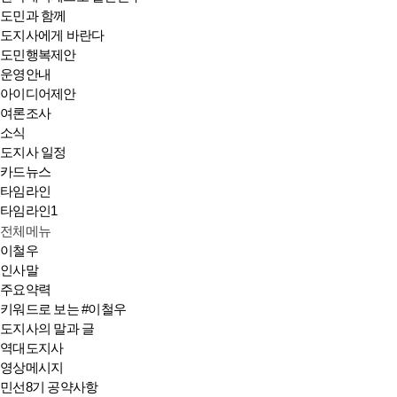
도민과 함께
도지사에게 바란다
도민행복제안
운영안내
아이디어제안
여론조사
소식
도지사 일정
카드뉴스
타임라인
타임라인1
전체메뉴
이철우
인사말
주요약력
키워드로 보는 #이철우
도지사의 말과 글
역대도지사
영상메시지
민선8기 공약사항