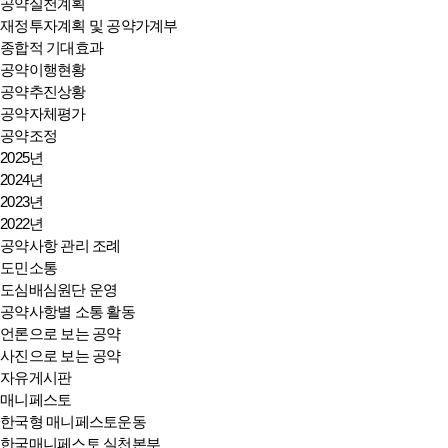
공약실천계획
재정투자계획 및 공약가계부
종합적 기대효과
공약이행현황
공약추진상황
공약자체평가
공약조정
2025년
2024년
2023년
2022년
공약사항 관리 조례
도민소통
도심배심원단 운영
공약사항별 소통 활동
언론으로 보는 공약
사진으로 보는 공약
자유게시판
매니페스토
한국형 매니페스토운동
한국매니페스토 실천본부