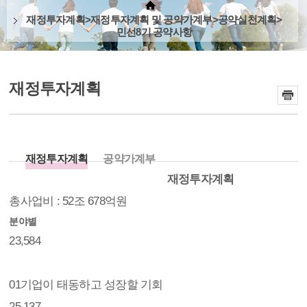
재정투자계획>재정투자계획 및 공약가계부>공약실천계획>
민선8기 공약사항
재정투자계획
재정투자계획
공약가계부
재정투자계획
총사업비 : 52조 678억원
분야별
23,584
01
기업이 태동하고 성장할 기회
25,137