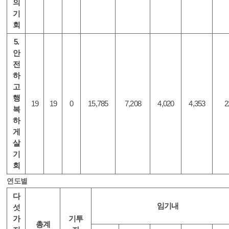
의
기
회
5.
안
전
하
고
행
19
19
0
15,785
7,208
4,020
4,353
2
복
하
게
살
기
회
연도별
다
임기내
섯
가
기투
총계