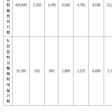
한
420,843
2,333
1,090
6,026
4,762
8,536
12,
발
전
의
기
회
5.
안
전
하
고
행
15,785
615
945
1,809
2,272
6,690
2,
복
하
게
살
기
회