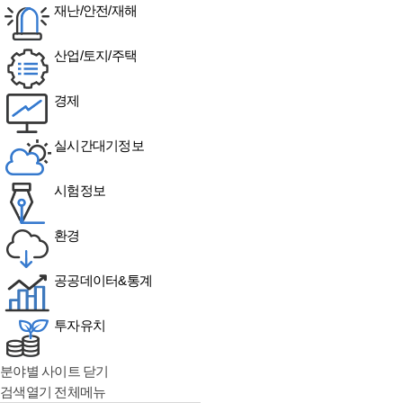
재난/안전/재해
산업/토지/주택
경제
실시간대기정보
시험정보
환경
공공데이터&통계
투자유치
분야별 사이트 닫기
검색열기
전체메뉴