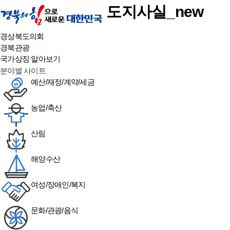
본문 바로가기
도지사실_new
경상북도의회
경북관광
국가상징 알아보기
분야별 사이트
예산/재정/계약/세금
농업/축산
산림
해양수산
여성/장애인/복지
문화/관광/음식