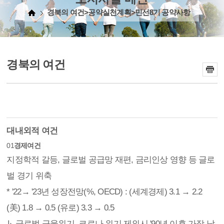
경북의 여건>공약실천계획>민선8기 공약사항
경북의 여건
대내외적 여건
01
경제여건
지정학적 갈등, 글로벌 공급망 재편, 금리인상 영향 등 글로
벌 경기 위축
* '22→ '23년 성장전망(%, OECD) : (세계경제) 3.1 → 2.2
(美) 1.8 → 0.5 (유로) 3.3 → 0.5
↳ 글로벌 금융위기, 코로나 위기 제외시 '90년 이후 가장 낮