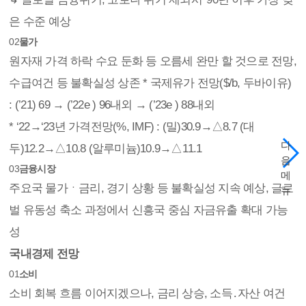
은 수준 예상
02
물가
원자재 가격 하락 수요 둔화 등 오름세 완만 할 것으로 전망,
수급여건 등 불확실성 상존 * 국제유가 전망($/b, 두바이유)
: (’21) 69 → (’22e ) 96내외 → (’23e ) 88내외
* ‘22→‘23년 가격전망(%, IMF) : (밀)30.9→△8.7 (대
다
두)12.2→△10.8 (알루미늄)10.9→△11.1
음
03
금융시장
메
주요국 물가ㆍ금리, 경기 상황 등 불확실성 지속 예상, 글로
뉴
벌 유동성 축소 과정에서 신흥국 중심 자금유출 확대 가능
성
국내경제 전망
01
소비
소비 회복 흐름 이어지겠으나, 금리 상승, 소득․자산 여건