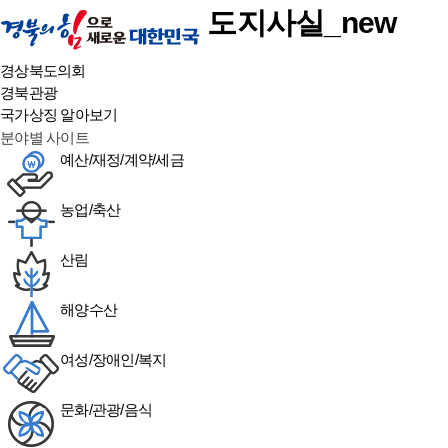
본문 바로가기
도지사실_new
경상북도의회
경북관광
국가상징 알아보기
분야별 사이트
예산/재정/계약/세금
농업/축산
산림
해양수산
여성/장애인/복지
문화/관광/음식