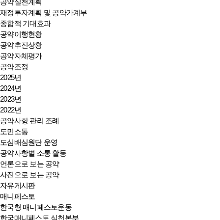
공약실천계획
재정투자계획 및 공약가계부
종합적 기대효과
공약이행현황
공약추진상황
공약자체평가
공약조정
2025년
2024년
2023년
2022년
공약사항 관리 조례
도민소통
도심배심원단 운영
공약사항별 소통 활동
언론으로 보는 공약
사진으로 보는 공약
자유게시판
매니페스토
한국형 매니페스토운동
한국매니페스토 실천본부