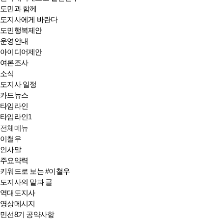
도민과 함께
도지사에게 바란다
도민행복제안
운영안내
아이디어제안
여론조사
소식
도지사 일정
카드뉴스
타임라인
타임라인1
전체메뉴
이철우
인사말
주요약력
키워드로 보는 #이철우
도지사의 말과 글
역대도지사
영상메시지
민선8기 공약사항