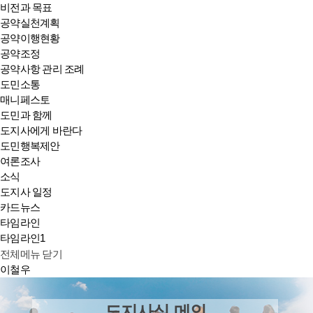
비전과 목표
공약실천계획
공약이행현황
공약조정
공약사항 관리 조례
도민소통
매니페스토
도민과 함께
도지사에게 바란다
도민행복제안
여론조사
소식
도지사 일정
카드뉴스
타임라인
타임라인1
전체메뉴 닫기
이철우
도지사실 메인