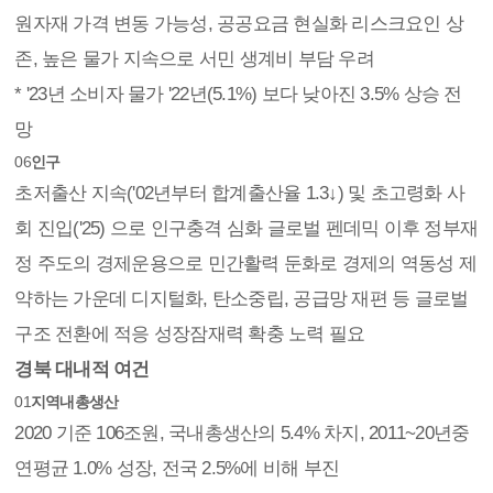
원자재 가격 변동 가능성, 공공요금 현실화 리스크요인 상
존, 높은 물가 지속으로 서민 생계비 부담 우려
* '23년 소비자 물가 '22년(5.1%) 보다 낮아진 3.5% 상승 전
망
06
인구
초저출산 지속('02년부터 합계출산율 1.3↓) 및 초고령화 사
회 진입('25) 으로 인구충격 심화 글로벌 펜데믹 이후 정부재
정 주도의 경제운용으로 민간활력 둔화로 경제의 역동성 제
약하는 가운데 디지털화, 탄소중립, 공급망 재편 등 글로벌
구조 전환에 적응 성장잠재력 확충 노력 필요
경북 대내적 여건
01
지역내총생산
2020 기준 106조원, 국내총생산의 5.4% 차지, 2011~20년중
연평균 1.0% 성장, 전국 2.5%에 비해 부진