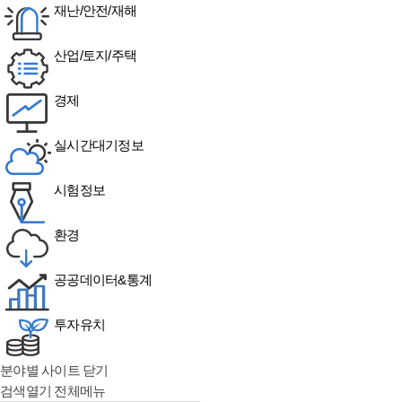
재난/안전/재해
산업/토지/주택
경제
실시간대기정보
시험정보
환경
공공데이터&통계
투자유치
분야별 사이트 닫기
검색열기
전체메뉴