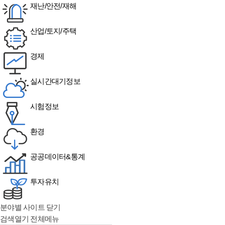
재난/안전/재해
산업/토지/주택
경제
실시간대기정보
시험정보
환경
공공데이터&통계
투자유치
분야별 사이트 닫기
검색열기
전체메뉴