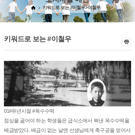
키워드로 보는 #이철우>이철우
키워드로 보는 #이철우
01
#유년시절 #옥수수떡
점심을 굶어야 하는 학생들은 급식소에서 쪄낸 옥수수떡을
배급받았다. 배급이 없는 날엔 선생님에게 축구공을 얻어서