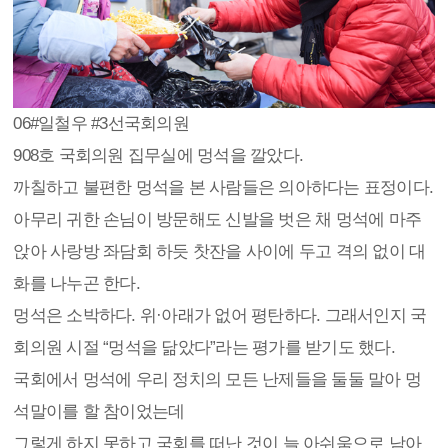
06
#일철우 #3선국회의원
908호 국회의원 집무실에 멍석을 깔았다.
까칠하고 불편한 멍석을 본 사람들은 의아하다는 표정이다.
아무리 귀한 손님이 방문해도 신발을 벗은 채 멍석에 마주
앉아 사랑방 좌담회 하듯 찻잔을 사이에 두고 격의 없이 대
화를 나누곤 한다.
멍석은 소박하다. 위·아래가 없어 평탄하다. 그래서인지 국
회의원 시절 “멍석을 닮았다”라는 평가를 받기도 했다.
국회에서 멍석에 우리 정치의 모든 난제들을 둘둘 말아 멍
석말이를 할 참이었는데
그렇게 하지 못하고 국회를 떠난 것이 늘 아쉬움으로 남아