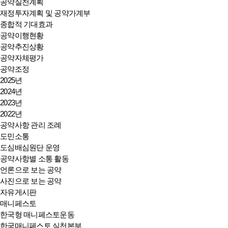
공약실천계획
재정투자계획 및 공약가계부
종합적 기대효과
공약이행현황
공약추진상황
공약자체평가
공약조정
2025년
2024년
2023년
2022년
공약사항 관리 조례
도민소통
도심배심원단 운영
공약사항별 소통 활동
언론으로 보는 공약
사진으로 보는 공약
자유게시판
매니페스토
한국형 매니페스토운동
한국매니페스토 실천본부