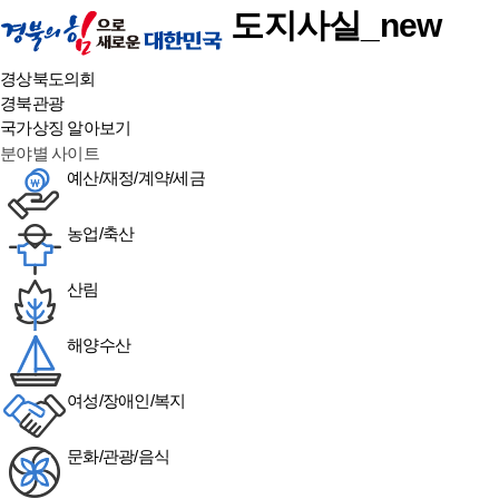
본문 바로가기
도지사실_new
경상북도의회
경북관광
국가상징 알아보기
분야별 사이트
예산/재정/계약/세금
농업/축산
산림
해양수산
여성/장애인/복지
문화/관광/음식