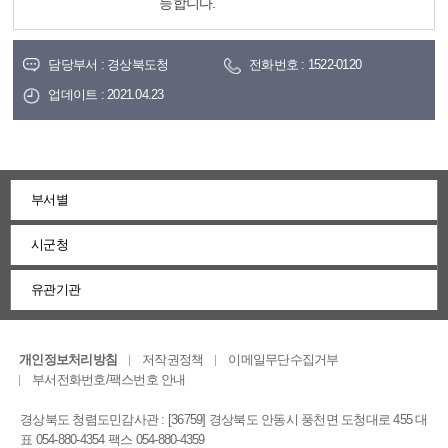
능합니다.
담당부서 : 경상북도청
전화번호 : 1522-0120
업데이트 : 2021.04.23
부서별
시군청
유관기관
개인정보처리방침
저작권정책
이메일무단수집거부
부서전화번호/팩스번호 안내
경상북도 청렴도민감사관 : [36759] 경상북도 안동시 풍천면 도청대로 455 대
표 054-880-4354 팩스 054-880-4359