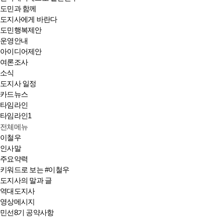
도민과 함께
도지사에게 바란다
도민행복제안
운영안내
아이디어제안
여론조사
소식
도지사 일정
카드뉴스
타임라인
타임라인1
전체메뉴
이철우
인사말
주요약력
키워드로 보는 #이철우
도지사의 말과 글
역대도지사
영상메시지
민선8기 공약사항