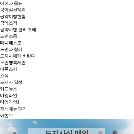
비전과 목표
공약실천계획
공약이행현황
공약조정
공약사항 관리 조례
도민소통
매니페스토
도민과 함께
도지사에게 바란다
도민행복제안
여론조사
소식
도지사 일정
카드뉴스
타임라인
타임라인1
전체메뉴 닫기
이철우
도지사실 메인