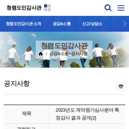
본문 바로가기
청렴도민감사관
청렴도민감사관 소개
공감&소통
신고/상담소
청렴도민감사관
공감&소통>공지사항
공지사항
2023년도 계약원가심사분야 특
제목
정감사 결과 공개(2)