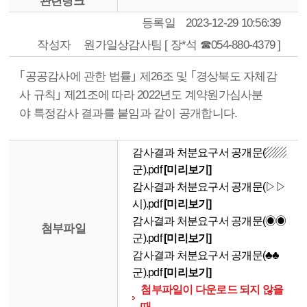
관련링크
등록일
2023-12-29 10:56:39
작성자
원가일상감사팀 [ 장*석 ☎054-880-4379 ]
｢공공감사에 관한 법률｣ 제26조 및 ｢경상북도 자체감
사 규칙｣ 제21조에 따라 2022년도 계약원가심사분
야 특정감사 결과를 붙임과 같이 공개합니다.
감사결과 처분요구서 공개문(▨▨
군).pdf
[미리보기]
감사결과 처분요구서 공개문(▷▷
시).pdf
[미리보기]
감사결과 처분요구서 공개문(◉◉
첨부파일
군).pdf
[미리보기]
감사결과 처분요구서 공개문(♣♣
군).pdf
[미리보기]
첨부파일이 다운로드 되지 않을
때