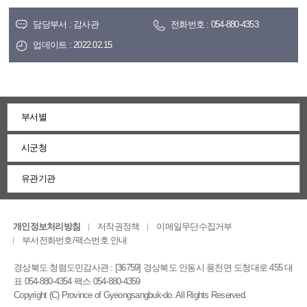
담당부서 : 감사관
전화번호 : 054-880-4353
업데이트 : 2022.02.15
부서별
시군청
유관기관
개인정보처리방침
저작권정책
이메일무단수집거부
부서전화번호/팩스번호 안내
경상북도 청렴도민감사관 : [36759] 경상북도 안동시 풍천면 도청대로 455 대
표 054-880-4354 팩스 054-880-4359
Copyright (C) Province of Gyeongsangbuk-do. All Rights Reserved.