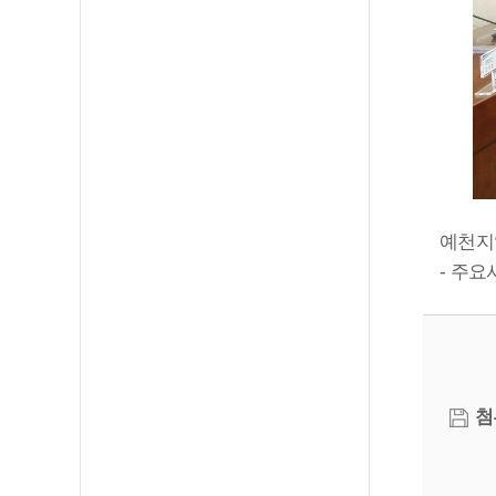
예천지역
- 주
첨