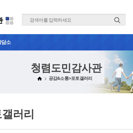
본문 바로가기
관
상담소
청렴도민감사관
공감&소통>포토갤러리
토갤러리