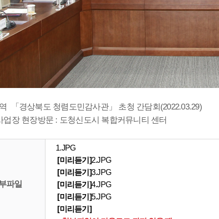
 「경상북도 청렴도민감사관」 초청 간담회(2022.03.29)
요사업장 현장방문 : 도청신도시 복합커뮤니티 센터
1.JPG
[미리듣기]
2.JPG
[미리듣기]
3.JPG
부파일
[미리듣기]
4.JPG
[미리듣기]
5.JPG
[미리듣기]