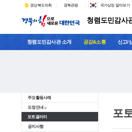
경상북도의회
경북관광
국가상징 알아보기
청렴도민감사
청렴도민감사관 소개
공감&소통
신고/
주요활동사례
도정안내
포
포토갤러리
공지사항