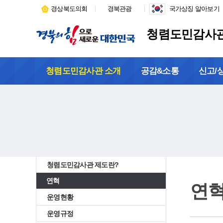
경상북도의회
경북관광
국가상징 알아보기
청렴도민감사
청렴도민감사관 소개
공감&소통
신고/
청렴도민감사관 제도란?
연혁
연
운영현황
운영규정