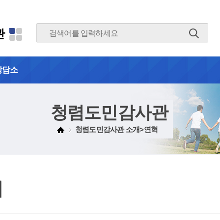
본문 바로가기
관
상담소
청렴도민감사관
청렴도민감사관 소개>연혁
혁